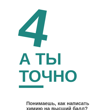
4
А ТЫ
ТОЧНО
Понимаешь, как написать
химию на высший балл?