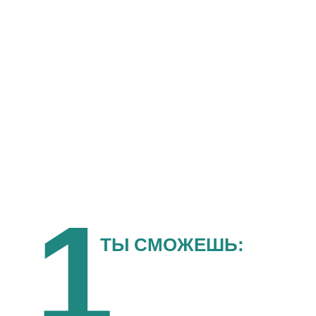
ЧЕК-
ЛИСТ
Механизмы
органических
реакций
01
1
ТЫ СМОЖЕШЬ: