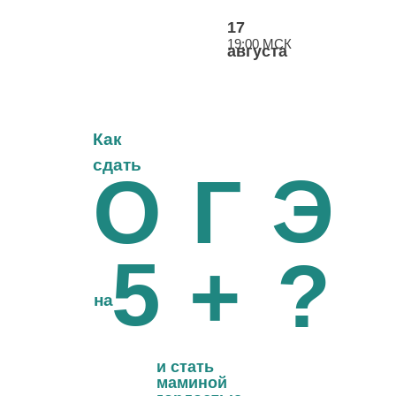
17
19:00 МСК
августа
Как
сдать
Э
О
Г
5
?
+
на
и стать
маминой