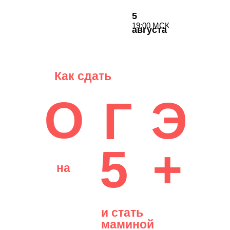
5
19:00 МСК
августа
Как сдать
О
Э
Г
5
+
на
и стать
маминой