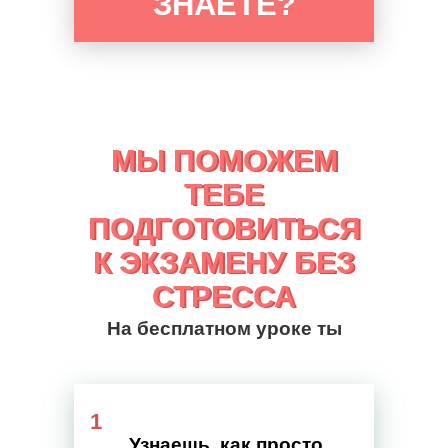
ЗНАЕТЕ?
МЫ ПОМОЖЕМ
МЫ ПОМОЖЕМ
ТЕБЕ
ТЕБЕ
ПОДГОТОВИТЬСЯ
ПОДГОТОВИТЬСЯ
К ЭКЗАМЕНУ БЕЗ
К ЭКЗАМЕНУ БЕЗ
СТРЕССА
СТРЕССА
На бесплатном уроке ты
1
Узнаешь, как просто