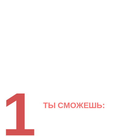
ПАМЯТКА
По часто
встречающимся
архитектурным
сооружениям
Руси
1
ТЫ СМОЖЕШЬ: